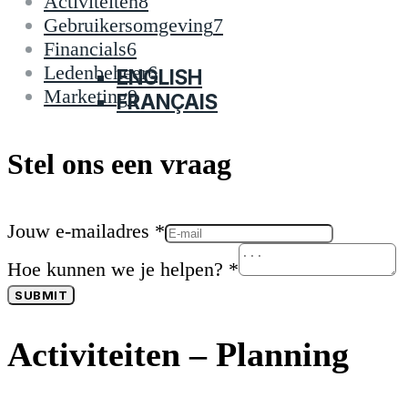
Activiteiten
8
CONTACTEER ONS
Gebruikersomgeving
7
NAAR KLUBS.BE
Financials
6
NEDERLANDS
Ledenbeheer
6
ENGLISH
Marketing
9
FRANÇAIS
Stel ons een vraag
Jouw e-mailadres
*
Hoe kunnen we je helpen?
*
SUBMIT
Activiteiten – Planning