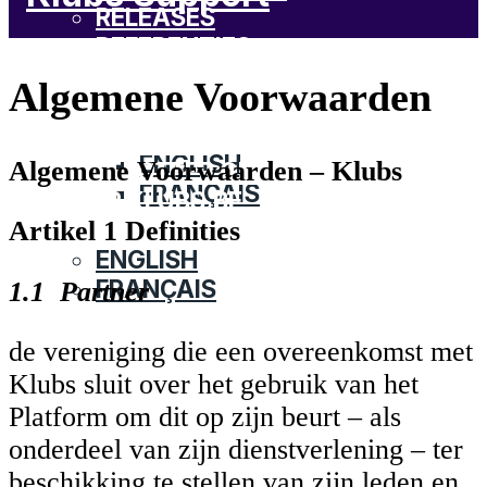
RELEASES
REFERENTIES
START
CONTACTEER ONS
DOCUMENTATIE
Algemene Voorwaarden
NAAR KLUBS.BE
RELEASES
NEDERLANDS
REFERENTIES
ENGLISH
Algemene Voorwaarden – Klubs
CONTACTEER ONS
FRANÇAIS
NAAR KLUBS.BE
Artikel 1 Definities
NEDERLANDS
ENGLISH
FRANÇAIS
1.1 Partner
START
de vereniging die een overeenkomst met
DOCUMENTATIE
Klubs sluit over het gebruik van het
RELEASES
Platform om dit op zijn beurt – als
REFERENTIES
onderdeel van zijn dienstverlening – ter
CONTACTEER ONS
beschikking te stellen van zijn leden en